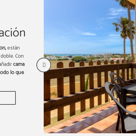
ación
ón,
están
 doble. Con
añadir
cama
odo lo que